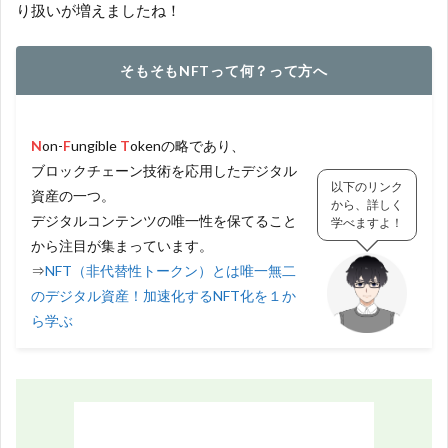
り扱いが増えましたね！
そもそもNFTって何？って方へ
N
on-
F
ungible
T
okenの略であり、
ブロックチェーン技術を応用したデジタル
以下のリンク
資産の一つ。
から、詳しく
デジタルコンテンツの唯一性を保てること
学べますよ！
から注目が集まっています。
⇒
NFT（非代替性トークン）とは唯一無二
のデジタル資産！加速化するNFT化を１か
ら学ぶ