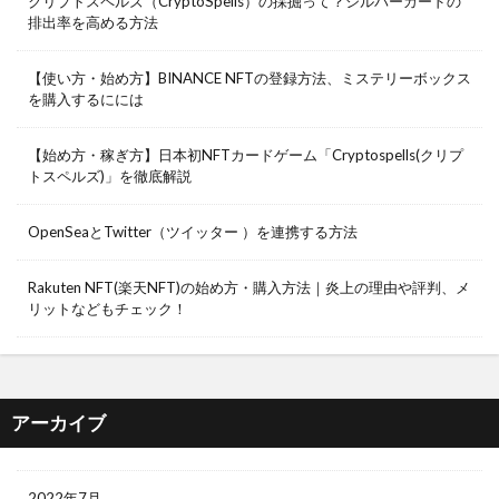
クリプトスペルズ（CryptoSpells）の採掘って？シルバーカードの
排出率を高める方法
【使い方・始め方】BINANCE NFTの登録方法、ミステリーボックス
を購入するにには
【始め方・稼ぎ方】日本初NFTカードゲーム「Cryptospells(クリプ
トスペルズ)」を徹底解説
OpenSeaとTwitter（ツイッター ）を連携する方法
Rakuten NFT(楽天NFT)の始め方・購入方法｜炎上の理由や評判、メ
リットなどもチェック！
アーカイブ
2022年7月