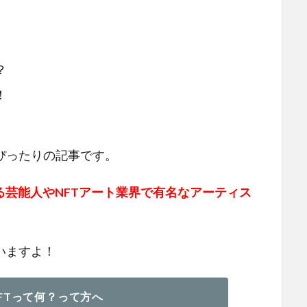
？
！
ぴったりの記事です。
る芸能人やNFTアート業界で有名なアーティス
いますよ！
FTって何？って方へ