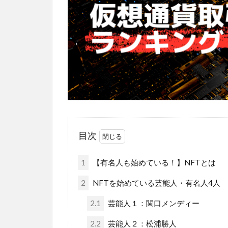
目次
1
【有名人も始めている！】NFTとは
2
NFTを始めている芸能人・有名人4人
2.1
芸能人１：関口メンディー
2.2
芸能人２：松浦勝人