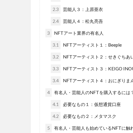
2.3
芸能人３：上原亜衣
2.4
芸能人４：松丸亮吾
3
NFTアート業界の有名人
3.1
NFTアーティスト１：Beeple
3.2
NFTアーティスト２：せきぐちあ
3.3
NFTアーティスト３：KEIGO INO
3.4
NFTアーティスト４：おにぎりま
4
有名人・芸能人のNFTを購入するには
4.1
必要なもの１：仮想通貨口座
4.2
必要なもの２：メタマスク
5
有名人・芸能人も始めているNFTに触