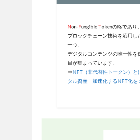
N
on-
F
ungible
T
okenの略であり
ブロックチェーン技術を応用し
一つ。
デジタルコンテンツの唯一性を
目が集まっています。
⇒
NFT（非代替性トークン）と
タル資産！加速化するNFT化を